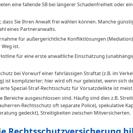
ieten eine fallende SB bei längerer Schadenfreiheit oder ei
er, dass Sie Ihren Anwalt frei wählen können. Manche günsti
ahl eines Partneranwalts.
ahme für außergerichtliche Konfliktlösungen (Mediation) so
 Weg ist.
Hotline für eine erste anwaltliche Einschätzung (unabhäng
Schutz bei Vorwurf einer fahrlässigen Straftat (z.B. im Verk
ug) ist komplizierter; hier wird oft nur geleistet, wenn sich
rte Spezial-Straf-Rechtsschutz für Vorsatzdelikte ist meist
e Bereiche ausgeschlossen sind. Häufig sind dies z.B. Str
uherren-Rechtsschutz oft separate Police), spekulative Ka
eratung gedeckt), Streitigkeiten zwischen Mitversicherten.
ie Rechtsschutzversicherung hil