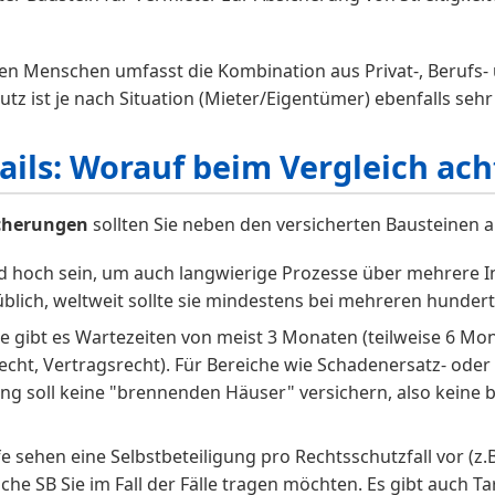
sten Menschen umfasst die Kombination aus Privat-, Berufs-
ist je nach Situation (Mieter/Eigentümer) ebenfalls sehr 
ails: Worauf beim Vergleich ac
icherungen
sollten Sie neben den versicherten Bausteinen 
d hoch sein, um auch langwierige Prozesse über mehrere In
ich, weltweit sollte sie mindestens bei mehreren hundert
he gibt es Wartezeiten von meist 3 Monaten (teilweise 6 Mo
trecht, Vertragsrecht). Für Bereiche wie Schadenersatz- oder
ung soll keine "brennenden Häuser" versichern, also keine
ife sehen eine Selbstbeteiligung pro Rechtsschutzfall vor (z.B
che SB Sie im Fall der Fälle tragen möchten. Es gibt auch Ta