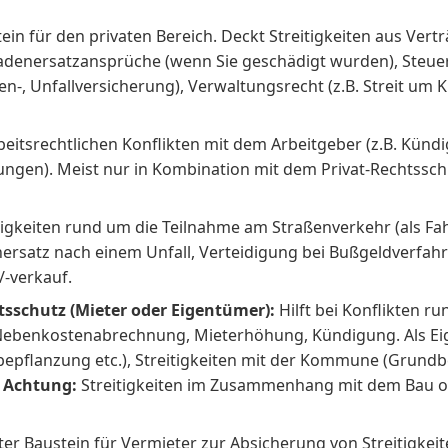
in für den privaten Bereich. Deckt Streitigkeiten aus Vertr
chadenersatzansprüche (wenn Sie geschädigt wurden), Steuer
ken-, Unfallversicherung), Verwaltungsrecht (z.B. Streit um K
beitsrechtlichen Konflikten mit dem Arbeitgeber (z.B. Kü
rungen). Meist nur in Kombination mit dem Privat-Rechtssc
igkeiten rund um die Teilnahme am Straßenverkehr (als Fahr
ersatz nach einem Unfall, Verteidigung bei Bußgeldverfah
/-verkauf.
schutz (Mieter oder Eigentümer):
Hilft bei Konflikten ru
n Nebenkostenabrechnung, Mieterhöhung, Kündigung. Als Ei
bepflanzung etc.), Streitigkeiten mit der Kommune (Grund
.
Achtung:
Streitigkeiten im Zusammenhang mit dem Bau od
er Baustein für Vermieter zur Absicherung von Streitigkeit